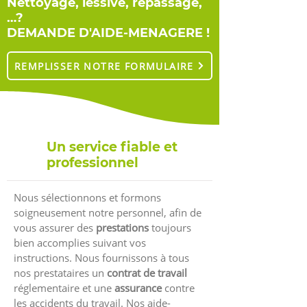
Nettoyage, lessive, repassage,
…?
DEMANDE D'AIDE-MENAGERE !
REMPLISSER NOTRE FORMULAIRE
Un service fiable et
professionnel
Nous sélectionnons et formons
soigneusement notre personnel, afin de
vous assurer des
prestations
toujours
bien accomplies suivant vos
instructions. Nous fournissons à tous
nos prestataires un
contrat de travail
réglementaire et une
assurance
contre
les accidents du travail. Nos aide-