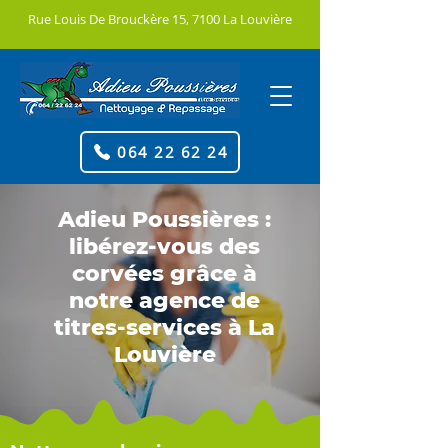
Rue Louis De Brouckère 15, 7100 La Louvière
064 22 62 24
Adieu Poussières :
libérez-vous des
corvées grâce à
notre agence de
titres-services à La
Louvière